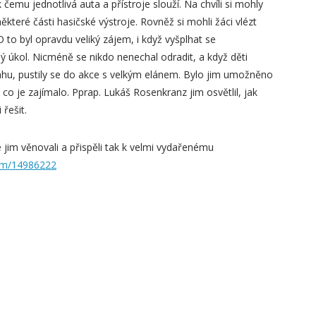
 k čemu jednotlivá auta a přístroje slouží. Na chvíli si mohly
ěkteré části hasičské výstroje. Rovněž si mohli žáci vlézt
O to byl opravdu veliký zájem, i když vyšplhat se
 úkol. Nicméně se nikdo nenechal odradit, a když děti
áhu, pustily se do akce s velkým elánem. Bylo jim umožněno
co je zajímalo. Pprap. Lukáš Rosenkranz jim osvětlil, jak
řešit.
e jim věnovali a přispěli tak k velmi vydařenému
um/14986222