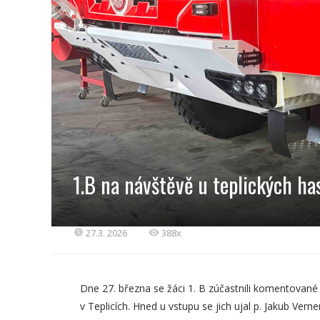
1.B na návštěvě u teplických ha
27.3. 2026
388x
Dne 27. března se žáci 1. B zúčastnili komentované
v Teplicích. Hned u vstupu se jich ujal p. Jakub Vern