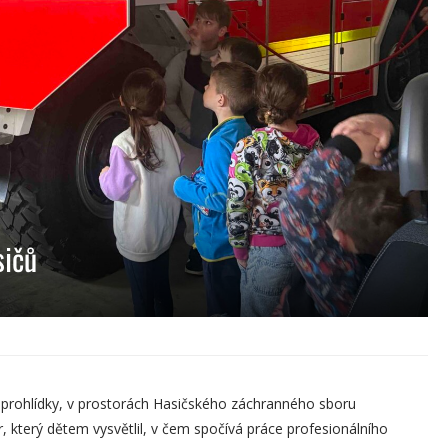
sičů
 prohlídky, v prostorách Hasičského záchranného sboru
er, který dětem vysvětlil, v čem spočívá práce profesionálního