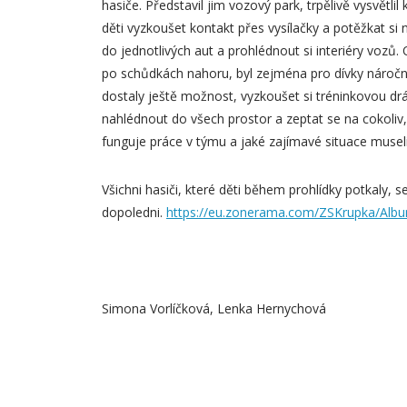
hasiče. Představil jim vozový park, trpělivě vysvětlil
děti vyzkoušet kontakt přes vysílačky a potěžkat si n
do jednotlivých aut a prohlédnout si interiéry vozů. 
po schůdkách nahoru, byl zejména pro dívky náročný
dostaly ještě možnost, vyzkoušet si tréninkovou dr
nahlédnout do všech prostor a zeptat se na cokoliv, 
funguje práce v týmu a jaké zajímavé situace museli 
Všichni hasiči, které děti během prohlídky potkaly, s
dopoledni.
https://eu.zonerama.com/ZSKrupka/Alb
Simona Vorlíčková, Lenka Hernychová