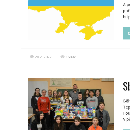
A p
poř
htt
C
28.2. 2022
1689x
S
Běh
Tep
Fous
V p