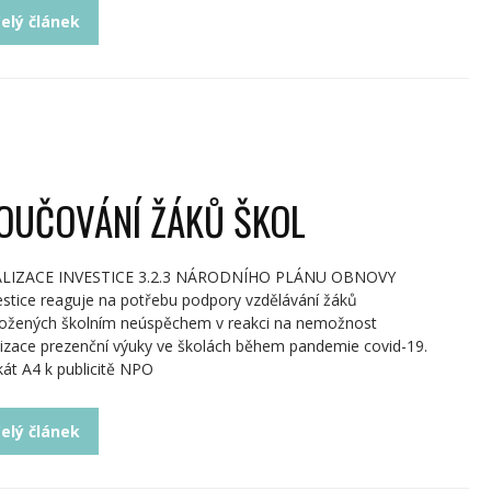
elý článek
OUČOVÁNÍ ŽÁKŮ ŠKOL
LIZACE INVESTICE 3.2.3 NÁRODNÍHO PLÁNU OBNOVY
estice reaguje na potřebu podpory vzdělávání žáků
ožených školním neúspěchem v reakci na nemožnost
lizace prezenční výuky ve školách během pandemie covid-19.
kát A4 k publicitě NPO
elý článek