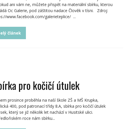
okud ani vám ne, můžete přispět na materiální sbírku, kterou
ádá Oc Galerie, pod záštitou nadace Člověk v tísni. Zdroj:
ps://www.facebook.com/galerieteplice/ ...
elý článek
bírka pro kočičí útulek
em prosince proběhla na naší škole ZŠ a MŠ Krupka,
lická 400, pod patronací třídy 8.A, sbírka pro kočičí útulek
ek, který se již několik let nachází v Husitské ulici.
ředloňském roce nám sbírku...