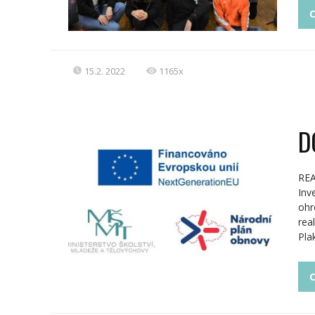
C
15.2. 2022
1165x
D
REA
Inv
ohr
rea
Pla
C