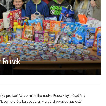
k Fousek
rka pro kočičáky z místního útulku Fousek byla úspěšná
řit tomuto útulku podporu, kterou si opravdu zaslouží.