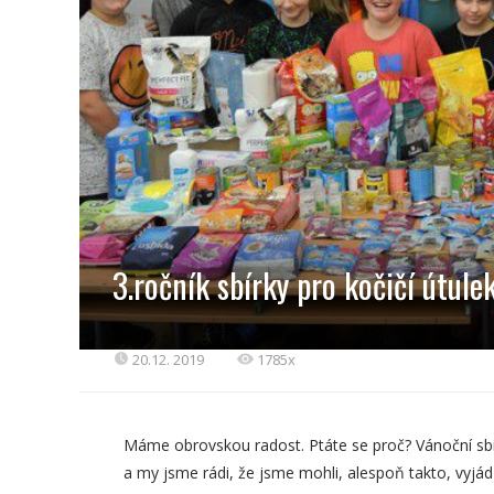
3.ročník sbírky pro kočičí útule
20.12. 2019
1785x
Máme obrovskou radost. Ptáte se proč? Vánoční sbí
a my jsme rádi, že jsme mohli, alespoň takto, vyjád