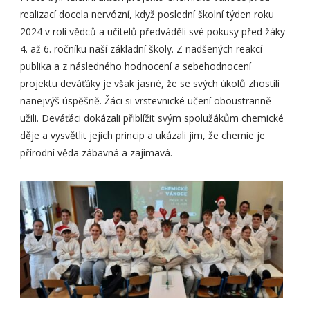
realizací docela nervózní, když poslední školní týden roku
2024 v roli vědců a učitelů předváděli své pokusy před žáky
4. až 6. ročníku naší základní školy. Z nadšených reakcí
publika a z následného hodnocení a sebehodnocení
projektu deváťáky je však jasné, že se svých úkolů zhostili
nanejvýš úspěšně. Žáci si vrstevnické učení oboustranně
užili. Deváťáci dokázali přiblížit svým spolužákům chemické
děje a vysvětlit jejich princip a ukázali jim, že chemie je
přírodní věda zábavná a zajímavá.