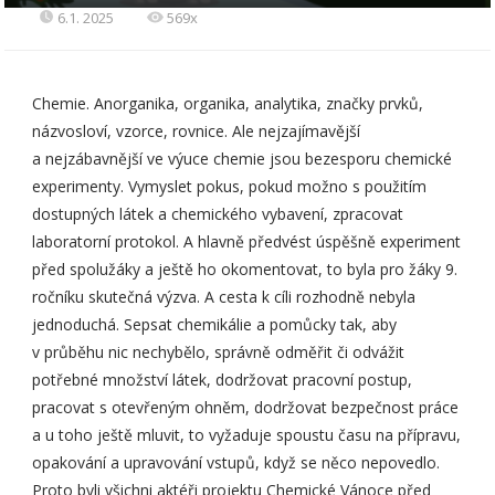
6.1. 2025
569x
Chemie. Anorganika, organika, analytika, značky prvků,
názvosloví, vzorce, rovnice. Ale nejzajímavější
a nejzábavnější ve výuce chemie jsou bezesporu chemické
experimenty. Vymyslet pokus, pokud možno s použitím
dostupných látek a chemického vybavení, zpracovat
laboratorní protokol. A hlavně předvést úspěšně experiment
před spolužáky a ještě ho okomentovat, to byla pro žáky 9.
ročníku skutečná výzva. A cesta k cíli rozhodně nebyla
jednoduchá. Sepsat chemikálie a pomůcky tak, aby
v průběhu nic nechybělo, správně odměřit či odvážit
potřebné množství látek, dodržovat pracovní postup,
pracovat s otevřeným ohněm, dodržovat bezpečnost práce
a u toho ještě mluvit, to vyžaduje spoustu času na přípravu,
opakování a upravování vstupů, když se něco nepovedlo.
Proto byli všichni aktéři projektu Chemické Vánoce před