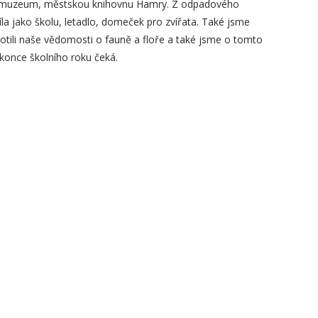
ské muzeum, městskou knihovnu Hamry. Z odpadového
t díla jako školu, letadlo, domeček pro zvířata. Také jsme
dnotili naše vědomosti o fauně a floře a také jsme o tomto
 konce školního roku čeká.