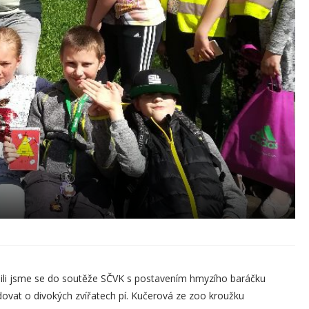
jili jsme se do soutěže SČVK s postavením hmyzího baráčku
ovat o divokých zvířatech pí. Kučerová ze zoo kroužku