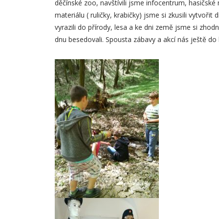
děčínské zoo, navštívili jsme infocentrum, hasič
materiálu ( ruličky, krabičky) jsme si zkusili vytvoři
vyrazili do přírody, lesa a ke dni země jsme si zho
dnu besedovali. Spousta zábavy a akcí nás ještě do