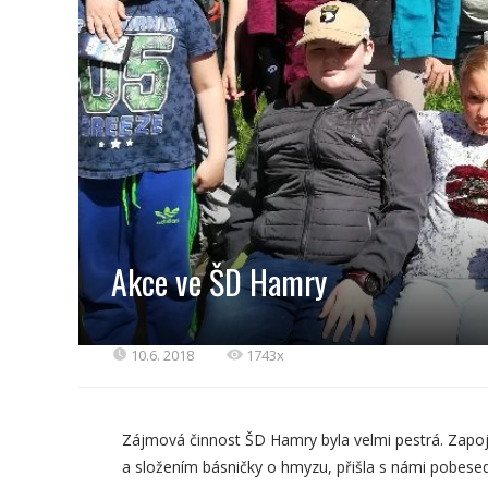
Akce ve ŠD Hamry
10.6. 2018
1743x
Zájmová činnost ŠD Hamry byla velmi pestrá. Zapo
a složením básničky o hmyzu, přišla s námi pobesed