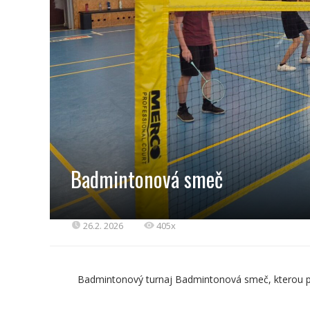
Badmintonová smeč
26.2. 2026
405x
Badmintonový turnaj Badmintonová smeč, kterou po