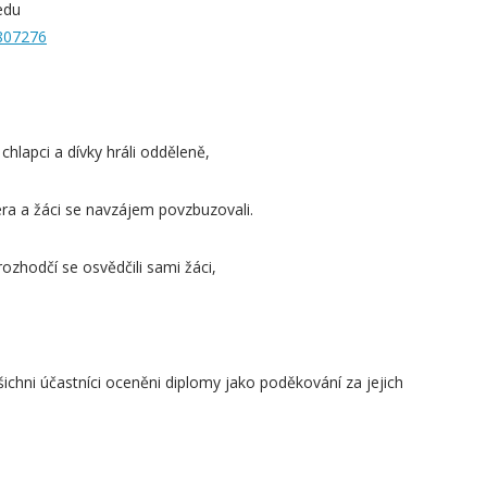
edu
807276
chlapci a dívky hráli odděleně,
ra a žáci se navzájem povzbuzovali.
ozhodčí se osvědčili sami žáci,
všichni účastníci oceněni diplomy jako poděkování za jejich