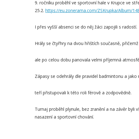
9. ročníku proběhl ve sportovní hale v Krupce ve stř
25.2.
https://eu.zonerama.com/ZSKrupka/Album/14
I přes vyšší absenci se do něj žáci zapojili s radostí.
Hrály se čtyřhry na dvou hřištích současně, přičemž 
ale po celou dobu panovala velmi příjemná atmosfé
Zápasy se odehrály dle pravidel badmintonu a jako r
teří přistupovali k této roli férově a zodpovědně.
Turnaj proběhl plynule, bez zranění a na závěr byli 
nasazení a sportovní chování.