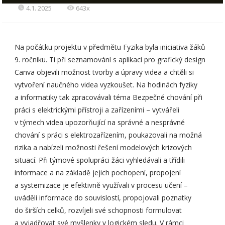
4.1. 2025
643x
Na počátku projektu v předmětu Fyzika byla iniciativa žáků
9. ročníku. Ti při seznamování s aplikací pro grafický design
Canva objevili možnost tvorby a úpravy videa a chtěli si
vytvoření naučného videa vyzkoušet. Na hodinách fyziky
a informatiky tak zpracovávali téma Bezpečné chování při
práci s elektrickými přístroji a zařízeními – vytvářeli
v týmech videa upozorňující na správné a nesprávné
chování s práci s elektrozařízením, poukazovali na možná
rizika a nabízeli možnosti řešení modelových krizových
situací. Při týmové spolupráci žáci vyhledávali a třídili
informace a na základě jejich pochopení, propojení
a systemizace je efektivně využívali v procesu učení –
uváděli informace do souvislostí, propojovali poznatky
do širších celků, rozvíjeli své schopnosti formulovat
a vyjadřovat své myšlenky v logickém sledu. V rámci