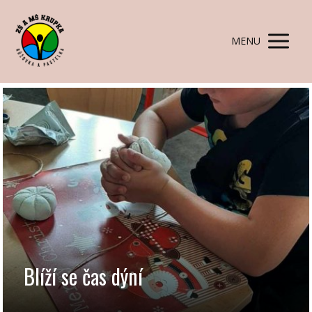
MENU
Blíží se čas dýní