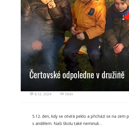
Čertovské odpoledne v družině
6.12. 2024
563x
5.12. den, kdy se otvírá peklo a přichází se na zem p
s andělem. Naši školu také neminuli…