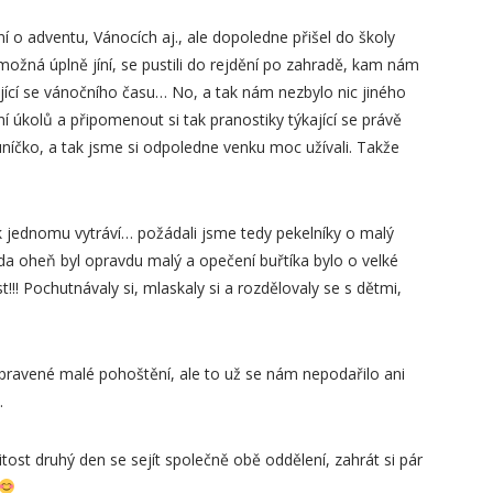
 o adventu, Vánocích aj., ale dopoledne přišel do školy
i možná úplně jíní, se pustili do rejdění po zahradě, kam nám
ající se vánočního času… No, a tak nám nezbylo nic jiného
ní úkolů a připomenout si tak pranostiky týkající se právě
sluníčko, a tak jsme si odpoledne venku moc užívali. Takže
 jednomu vytráví… požádali jsme tedy pekelníky o malý
Teda oheň byl opravdu malý a opečení buřtíka bylo o velké
st!!! Pochutnávaly si, mlaskaly si a rozdělovaly se s dětmi,
ipravené malé pohoštění, ale to už se nám nepodařilo ani
.
tost druhý den se sejít společně obě oddělení, zahrát si pár