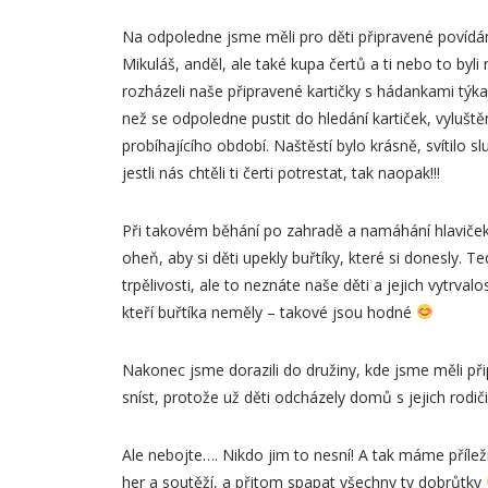
Na odpoledne jsme měli pro děti připravené povídání
Mikuláš, anděl, ale také kupa čertů a ti nebo to byl
rozházeli naše připravené kartičky s hádankami týk
než se odpoledne pustit do hledání kartiček, vyluště
probíhajícího období. Naštěstí bylo krásně, svítilo 
jestli nás chtěli ti čerti potrestat, tak naopak!!!
Při takovém běhání po zahradě a namáhání hlaviček
oheň, aby si děti upekly buřtíky, které si donesly. 
trpělivosti, ale to neznáte naše děti a jejich vytrvalo
kteří buřtíka neměly – takové jsou hodné
Nakonec jsme dorazili do družiny, kde jsme měli př
sníst, protože už děti odcházely domů s jejich rodiči
Ale nebojte…. Nikdo jim to nesní! A tak máme příleži
her a soutěží, a přitom spapat všechny ty dobrůtky