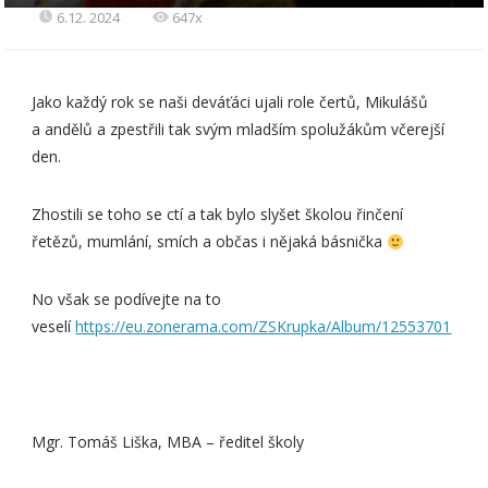
6.12. 2024
647x
Jako každý rok se naši deváťáci ujali role čertů, Mikulášů
a andělů a zpestřili tak svým mladším spolužákům včerejší
den.
Zhostili se toho se ctí a tak bylo slyšet školou řinčení
řetězů, mumlání, smích a občas i nějaká básnička
No však se podívejte na to
veselí
https://eu.zonerama.com/ZSKrupka/Album/12553701
Mgr. Tomáš Liška, MBA – ředitel školy