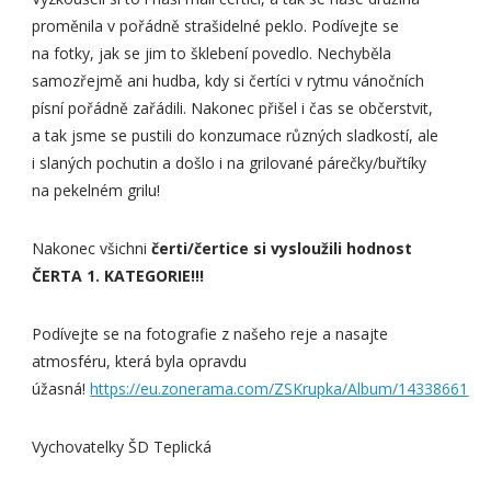
proměnila v pořádně strašidelné peklo. Podívejte se
na fotky, jak se jim to šklebení povedlo. Nechyběla
samozřejmě ani hudba, kdy si čertíci v rytmu vánočních
písní pořádně zařádili. Nakonec přišel i čas se občerstvit,
a tak jsme se pustili do konzumace různých sladkostí, ale
i slaných pochutin a došlo i na grilované párečky/buřtíky
na pekelném grilu!
Nakonec všichni
čerti/čertice si vysloužili hodnost
ČERTA 1. KATEGORIE!!!
Podívejte se na fotografie z našeho reje a nasajte
atmosféru, která byla opravdu
úžasná!
https://eu.zonerama.com/ZSKrupka/Album/14338661
Vychovatelky ŠD Teplická