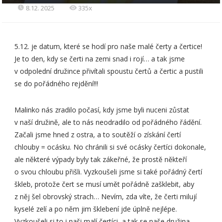
8.12. 2025
335x
5.12. je datum, které se hodí pro naše malé čerty a čertice!
Je to den, kdy se čerti na zemi snad i rojí… a tak jsme
v odpolední družince přivítali spoustu čertů a čertic a pustili
se do pořádného rejdění!!!
Malinko nás zradilo počasí, kdy jsme byli nuceni zůstat
v naší družině, ale to nás neodradilo od pořádného řádění.
Začali jsme hned z ostra, a to soutěží o získání čertí
chlouby = ocásku. No chránili si své ocásky čertíci dokonale,
ale některé výpady byly tak zákeřné, že prostě někteří
o svou chloubu přišli. Vyzkoušeli jsme si také pořádný čertí
škleb, protože čert se musí umět pořádně zašklebit, aby
z něj šel obrovský strach… Nevím, zda víte, že čerti milují
kyselé zelí a po něm jim šklebení jde úplně nejlépe.
Vyzkoušeli si to i naši malí čertíci, a tak se naše družina