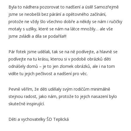
Byla to nádhera pozorovat to nadšení a úsilí! Samozřejmě
jsme se neobešli bez párání a opětovného začínání,
protože ne vždy šlo všechno dobře a někdy se nám i ručičky
motaly s uzlíky, které se nám na látce množily… ale vše
jsme zvládli a díla se podařila!!!
Pár fotek jsme udělali, tak se na ně podívejte, a hlavně se
podívejte na tu krásu, kterou si v podobě obrázků děti
odnášely domů – je to jen zlomek obrázků, ale i na tom
vidíte tu jejich pečlivost a nadšení pro věc.
Pevně věřím, že děti udělaly svým rodičům minimálně
stejnou radost, jako nám, protože to jejich nasazení bylo
skutečně inspirující.
Děti a vychovatelky ŠD Teplická