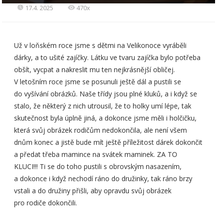
17.4. 2025
470x
Už v loňském roce jsme s dětmi na Velikonoce vyráběli
dárky, a to ušité zajíčky. Látku ve tvaru zajíčka bylo potřeba
obšít, vycpat a nakreslit mu ten nejkrásnější obličej.
V letošním roce jsme se posunuli ještě dál a pustili se
do vyšívání obrázků. Naše třídy jsou plné kluků, a i když se
stalo, že některý z nich utrousil, že to holky umí lépe, tak
skutečnost byla úplně jiná, a dokonce jsme měli i holčičku,
která svůj obrázek rodičům nedokončila, ale není všem
dnům konec a jistě bude mít ještě příležitost dárek dokončit
a předat třeba mamince na svátek maminek. ZA TO
KLUCI!!! Ti se do toho pustili s obrovským nasazením,
a dokonce i když nechodí ráno do družinky, tak ráno brzy
vstali a do družiny přišli, aby opravdu svůj obrázek
pro rodiče dokončili.