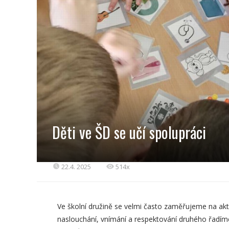
Děti ve ŠD se učí spolupráci
22.4. 2025
514x
Ve školní družině se velmi často zaměřujeme na aktiv
naslouchání, vnímání a respektování druhého řadíme 