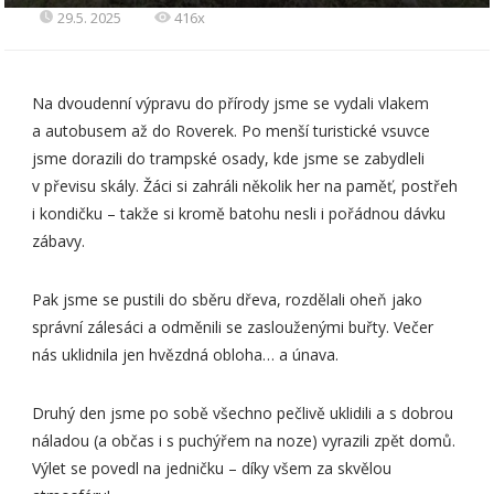
29.5. 2025
416x
Na dvoudenní výpravu do přírody jsme se vydali vlakem
a autobusem až do Roverek. Po menší turistické vsuvce
jsme dorazili do trampské osady, kde jsme se zabydleli
v převisu skály. Žáci si zahráli několik her na paměť, postřeh
i kondičku – takže si kromě batohu nesli i pořádnou dávku
zábavy.
Pak jsme se pustili do sběru dřeva, rozdělali oheň jako
správní zálesáci a odměnili se zaslouženými buřty. Večer
nás uklidnila jen hvězdná obloha… a únava.
Druhý den jsme po sobě všechno pečlivě uklidili a s dobrou
náladou (a občas i s puchýřem na noze) vyrazili zpět domů.
Výlet se povedl na jedničku – díky všem za skvělou