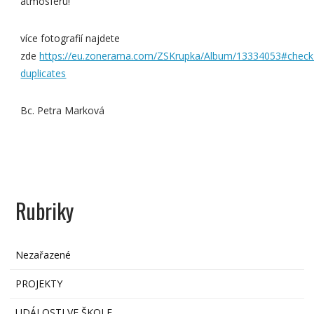
atmosféru!
více fotografií najdete
zde
https://eu.zonerama.com/ZSKrupka/Album/13334053#check
duplicates
Bc. Petra Marková
Rubriky
Nezařazené
PROJEKTY
UDÁLOSTI VE ŠKOLE