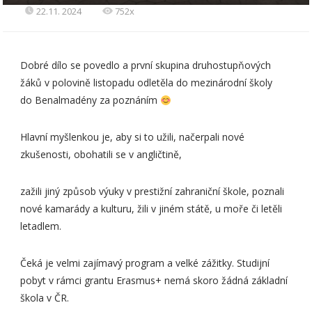
22.11. 2024
752x
Dobré dílo se povedlo a první skupina druhostupňových
žáků v polovině listopadu odletěla do mezinárodní školy
do Benalmadény za poznáním
Hlavní myšlenkou je, aby si to užili, načerpali nové
zkušenosti, obohatili se v angličtině,
zažili jiný způsob výuky v prestižní zahraniční škole, poznali
nové kamarády a kulturu, žili v jiném státě, u moře či letěli
letadlem.
Čeká je velmi zajímavý program a velké zážitky. Studijní
pobyt v rámci grantu Erasmus+ nemá skoro žádná základní
škola v ČR.