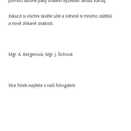
pomocí dlouhé páky snadno vyzvedlo Škodu Karoq.
Exkurzi si všichni skvěle užili a odnesli si mnoho zážitků
a nově získané znalosti.
Mgr. A. Bergerová, Mgr. J. Šichová
Více fotek najdete v naší fotogalerii