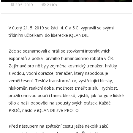
30.5. 2019
2110x
V úterý 21. 5. 2019 se žáci 4. C a 5.C vypravili se svými
třídními učitelkami do liberecké iQLANDIE.
Zde se seznamovali a hráli se stovkami interaktivních
exponátů a potkali prvního humanoidního robota v ČR.
Zajímavé pro ně byly zejména kosmický trenažer, hrátky
s vodou, vodní obrazce, trenažer, který napodobuje
zemětřesení, Teslův transformátor, vystřelující blesky,
hlukoměr, reakční doba, možnost změřit si sílu i rychlost,
prožili ohnivou bouři i tanec blesků, zjistili, jak funguje lidské
tělo a našli odpovědi na spousty svých otázek. Každé
PROČ, našlo v iQLANDII své PROTO.
Před nástupem na zpáteční cestu ještě několik žáků