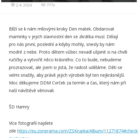
2.4. 2024
777x
Blíží se k nám mílovými kroky Den matek. Obdarovat
maminky v jejich slavnostní den se zkrátka musí. Dělají
pro nás první, poslední a kdyby mohly, snesly by nám
modré z nebe. Proto dětem vůbec nevadí ušpinit si na chvíli
ručičky a vytvořit něco krásného. Co to bude, nebudeme
prozrazovat, ale jsem si jistá, že radost uděláme. Děti se
velmi snažily, aby právě jejich výrobek byl ten nejkrásnější.
Moc děkujeme DDM Cvrček za termín a čas, který nám při
naší návštěvě věnovali.
ŠD Hamry
Více fotografií najdete
zde
https://eu.zonerama.com/ZSKrupka/Album/11271874#check