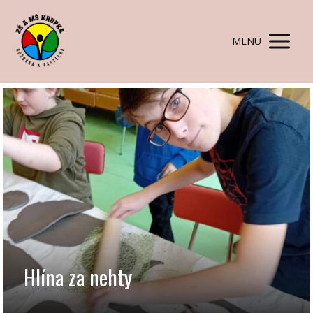
MENU
Hlína za nehty