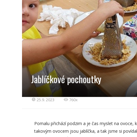
Jablíčkové pochoutky
25.9. 2023
760x
Pomalu přichází podzim a je čas myslet na ovoce, k
takovým ovocem jsou jablíčka, a tak jsme si povídali