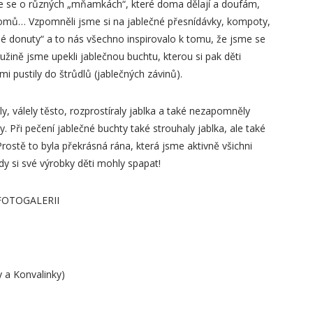
sme se o různých „mňamkách“, které doma dělají a doufám,
t domů… Vzpomněli jsme si na jablečné přesnídávky, kompoty,
čné donuty“ a to nás všechno inspirovalo k tomu, že jsme se
ružině jsme upekli jablečnou buchtu, kterou si pak děti
mi pustily do štrůdlů (jablečných závinů).
y, válely těsto, rozprostíraly jablka a také nezapomněly
y. Při pečení jablečné buchty také strouhaly jablka, ale také
rostě to byla překrásná rána, která jsme aktivně všichni
kdy si své výrobky děti mohly spapat!
e FOTOGALERII
y a Konvalinky)