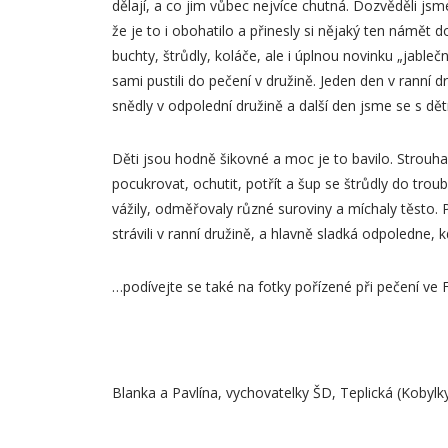
dělají, a co jim vůbec nejvíce chutná. Dozvěděli j
že je to i obohatilo a přinesly si nějaký ten námě
buchty, štrůdly, koláče, ale i úplnou novinku „jable
sami pustili do pečení v družině. Jeden den v ranní d
snědly v odpolední družině a další den jsme se s dět
Děti jsou hodně šikovné a moc je to bavilo. Strouhal
pocukrovat, ochutit, potřít a šup se štrůdly do troub
vážily, odměřovaly různé suroviny a míchaly těsto. P
strávili v ranní družině, a hlavně sladká odpoledne, 
…podívejte se také na fotky pořízené při pečení v
Blanka a Pavlína, vychovatelky ŠD, Teplická (Kobylk