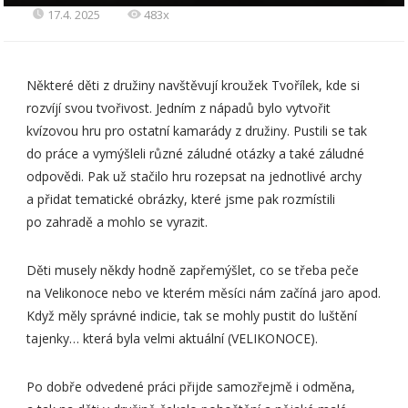
17.4. 2025
483x
Některé děti z družiny navštěvují kroužek Tvořílek, kde si
rozvíjí svou tvořivost. Jedním z nápadů bylo vytvořit
kvízovou hru pro ostatní kamarády z družiny. Pustili se tak
do práce a vymýšleli různé záludné otázky a také záludné
odpovědi. Pak už stačilo hru rozepsat na jednotlivé archy
a přidat tematické obrázky, které jsme pak rozmístili
po zahradě a mohlo se vyrazit.
Děti musely někdy hodně zapřemýšlet, co se třeba peče
na Velikonoce nebo ve kterém měsíci nám začíná jaro apod.
Když měly správné indicie, tak se mohly pustit do luštění
tajenky… která byla velmi aktuální (VELIKONOCE).
Po dobře odvedené práci přijde samozřejmě i odměna,