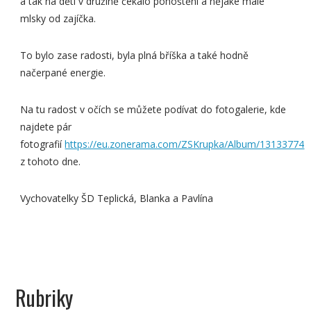
a tak na děti v družině čekalo pohoštění a nějaké malé
mlsky od zajíčka.
To bylo zase radosti, byla plná bříška a také hodně
načerpané energie.
Na tu radost v očích se můžete podívat do fotogalerie, kde
najdete pár
fotografií
https://eu.zonerama.com/ZSKrupka/Album/13133774
z tohoto dne.
Vychovatelky ŠD Teplická, Blanka a Pavlína
Rubriky