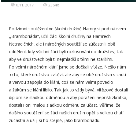
6.11. 2017
2364x
Podzimní soutěžení ve školní družině Hamry si pod názvem
,,Bramboriáda“, užili žáci školní družiny na Hamrech.
Netradičních, ale i náročných soutěží se zúčastnili obě
oddělení, kdy všichni žáci byli rozlosováni do družstev, tak
aby ve družstvech byli ti nejmladší s těmi nejstaršími.
Po velmi náročném klání jsme se dočkali vítěze. Nešlo nám
o to, které družstvo zvítězí, ale aby se obě družstva s chutí
a vervou zapojila do klání, což se nám velmi povedlo
a žákům se klání líbilo. Tak jak to vždy bývá, vítězové dostali
diplom se sladkou odměnou a aby poraženi nepřišli zkrátka,
dostali i oni malou sladkou odměnu za účast. Věříme, že
dalšího soutěžení se žáci našich družin opět s velkou chutí
zúčastní a užijí si ho stejně, jako bramboriádu.