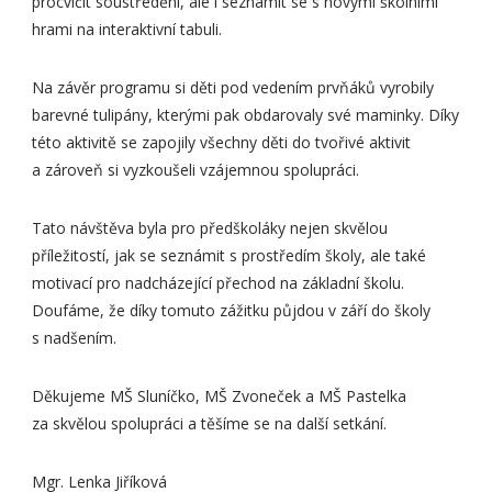
procvičit soustředění, ale i seznámit se s novými školními
hrami na interaktivní tabuli.
Na závěr programu si děti pod vedením prvňáků vyrobily
barevné tulipány, kterými pak obdarovaly své maminky. Díky
této aktivitě se zapojily všechny děti do tvořivé aktivit
a zároveň si vyzkoušeli vzájemnou spolupráci.
Tato návštěva byla pro předškoláky nejen skvělou
příležitostí, jak se seznámit s prostředím školy, ale také
motivací pro nadcházející přechod na základní školu.
Doufáme, že díky tomuto zážitku půjdou v září do školy
s nadšením.
Děkujeme MŠ Sluníčko, MŠ Zvoneček a MŠ Pastelka
za skvělou spolupráci a těšíme se na další setkání.
Mgr. Lenka Jiříková