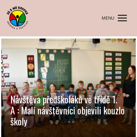
MENU
Návštěva předškoláků ve třídě 1.
A : Malí návštěvníci objevili kouzlo
školy