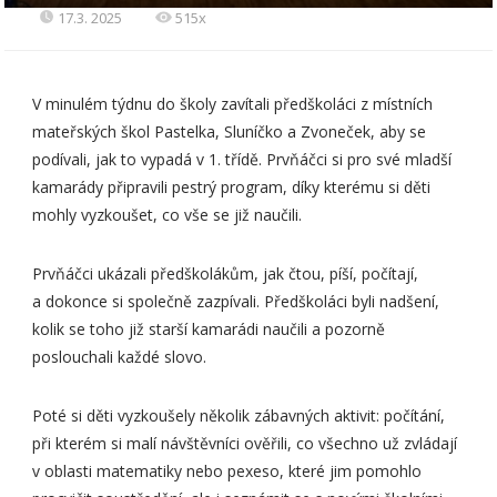
17.3. 2025
515x
V minulém týdnu do školy zavítali předškoláci z místních
mateřských škol Pastelka, Sluníčko a Zvoneček, aby se
podívali, jak to vypadá v 1. třídě. Prvňáčci si pro své mladší
kamarády připravili pestrý program, díky kterému si děti
mohly vyzkoušet, co vše se již naučili.
Prvňáčci ukázali předškolákům, jak čtou, píší, počítají,
a dokonce si společně zazpívali. Předškoláci byli nadšení,
kolik se toho již starší kamarádi naučili a pozorně
poslouchali každé slovo.
Poté si děti vyzkoušely několik zábavných aktivit: počítání,
při kterém si malí návštěvníci ověřili, co všechno už zvládají
v oblasti matematiky nebo pexeso, které jim pomohlo