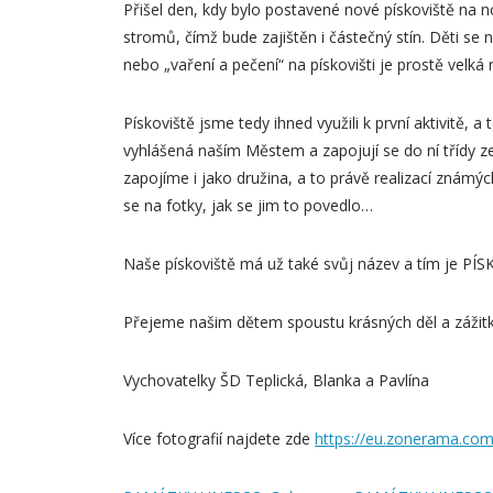
Přišel den, kdy bylo postavené nové pískoviště na no
stromů, čímž bude zajištěn i částečný stín. Děti se 
nebo „vaření a pečení“ na pískovišti je prostě velká 
Pískoviště jsme tedy ihned využili k první aktivitě,
vyhlášená naším Městem a zapojují se do ní třídy ze
zapojíme i jako družina, a to právě realizací znám
se na fotky, jak se jim to povedlo…
Naše pískoviště má už také svůj název a tím je P
Přejeme našim dětem spoustu krásných děl a zážitk
Vychovatelky ŠD Teplická, Blanka a Pavlína
Více fotografií najdete zde
https://eu.zonerama.co