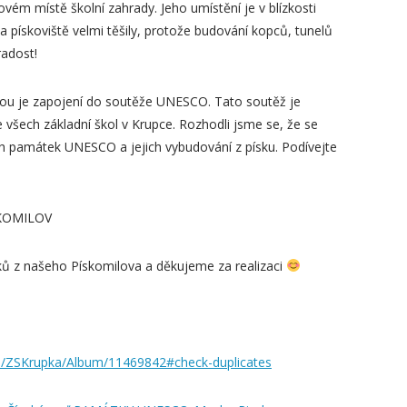
vém místě školní zahrady. Jeho umístění je v blízkosti
na pískoviště velmi těšily, protože budování kopců, tunelů
radost!
 a tou je zapojení do soutěže UNESCO. Tato soutěž je
 všech základní škol v Krupce. Rozhodli jsme se, že se
ých památek UNESCO a jejich vybudování z písku. Podívejte
ÍSKOMILOV
ů z našeho Pískomilova a děkujeme za realizaci
m/ZSKrupka/Album/11469842#check-duplicates