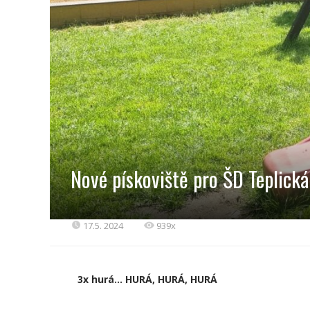
Nové pískoviště pro ŠD Teplická
17.5. 2024
939x
3x hurá… HURÁ, HURÁ, HURÁ