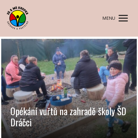
MENU
Opékání vuřtů na zahradě školy ŠD
Dráčci