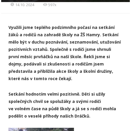
14.10. 2024
597x
Využili jsme teplého podzimního počasí na setkání
žáků a rodičů na zahradě školy na ŽŠ Hamry. Setkání
mělo být v duchu poznávání, seznamování, utužování
pozitivních vztahů. Společně s rodiči jsme shrnuli
první měsíc prvňáčků na naší škole. Řekli jsme si
dojmy, podávali si zkušenosti a rodičům jsem
představila a přiblížila akce školy a školní družiny,
které nás v tomto roce čekají.
Setkání hodnotím velmi pozitivně. Děti si užily
společných chvil se spolužáky a svými rodiči
ve volném čase na půdě školy a já se s rodiči mohla
podělit o veselé příhody našich Dráčků.