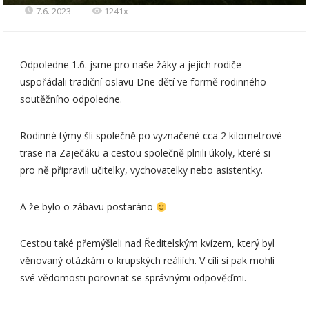
7.6. 2023
1241x
Odpoledne 1.6. jsme pro naše žáky a jejich rodiče
uspořádali tradiční oslavu Dne dětí ve formě rodinného
soutěžního odpoledne.
Rodinné týmy šli společně po vyznačené cca 2 kilometrové
trase na Zaječáku a cestou společně plnili úkoly, které si
pro ně připravili učitelky, vychovatelky nebo asistentky.
A že bylo o zábavu postaráno
Cestou také přemýšleli nad Ředitelským kvízem, který byl
věnovaný otázkám o krupských reáliích. V cíli si pak mohli
své vědomosti porovnat se správnými odpověďmi.