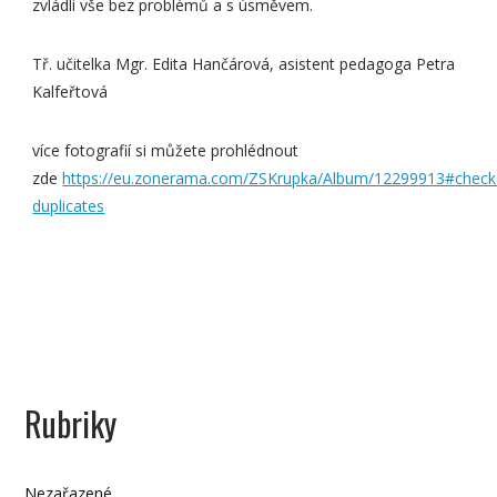
zvládli vše bez problémů a s úsměvem.
Tř. učitelka Mgr. Edita Hančárová, asistent pedagoga Petra
Kalfeřtová
více fotografií si můžete prohlédnout
zde
https://eu.zonerama.com/ZSKrupka/Album/12299913#check
duplicates
Rubriky
Nezařazené