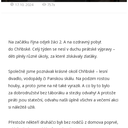
17.10. 2024
757x
Na začátku října odjeli žáci 2. A na ozdravný pobyt
do Chřibské. Celý týden se nesl v duchu pirátské výpravy –
děti plnily různé úkoly, za které získávaly zlaťáky.
Společně jsme poznávali krásné okolí Chřibské – lesní
divadlo, vodopády či Panskou skálu. Na podzim rostou
houby, a proto jsme na ně také vyrazili. A co by to bylo
za dobrodružství bez táboráku a stezky odvahy! A protože
piráti jsou stateční, odvahu našli úplně všichni a večerní akci
si náležitě užili.
Přestože někteří druháčci byli bez rodičů z domova poprvé,