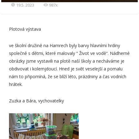
19.5. 2023
987x
Plotová výstava
ve školní družině na Hamrech byly barvy hlavními hrdiny
společně s dětmi, které malovaly “ Život ve vodě“. Nádherné
obrázky jsme vystavili na plotě naší školy a necháváme je
obdivovat i kolemjdoucí. Hned je svět veselejší a pomalu
nám to připomíná, že se blíží léto, prázdniny a čas vodních
hrátek.
Zuzka a Bára, vychovatelky