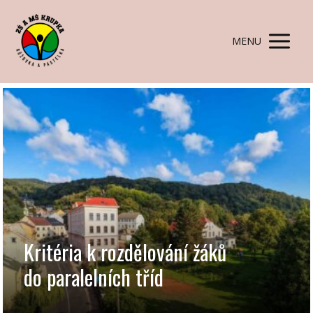
MENU
Kritéria k rozdělování žáků
do paralelních tříd