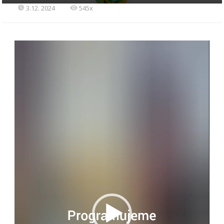
3.12. 2024
545x
Video
přehrávač