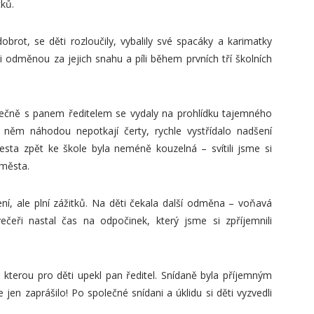
tků.
rot, se děti rozloučily, vybalily své spacáky a karimatky
i odměnou za jejich snahu a píli během prvních tří školních
olečně s panem ředitelem se vydaly na prohlídku tajemného
v něm náhodou nepotkají čerty, rychle vystřídalo nadšení
esta zpět ke škole byla neméně kouzelná – svítili jsme si
 města.
ní, ale plní zážitků. Na děti čekala další odměna – voňavá
večeři nastal čas na odpočinek, který jsme si zpříjemnili
 kterou pro děti upekl pan ředitel. Snídaně byla příjemným
n zaprášilo! Po společné snídani a úklidu si děti vyzvedli