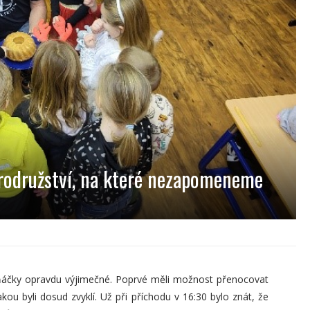
rodružství, na které nezapomeneme
vňáčky opravdu výjimečné. Poprvé měli možnost přenocovat
akou byli dosud zvyklí. Už při příchodu v 16:30 bylo znát, že