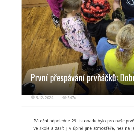
První přespávání prvňáčků: Dob
9.12. 2024
547x
Páteční odpoledne 29. listopadu bylo pro naše pr
ve škole a zažít ji v úplně jiné atmosféře, než na j