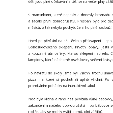
děti jsou plné očekávání a těší se na večer plný záži
S maminkami, které napekly a donesly hromadu dob
a začalo první dobrodružství. Přespání bylo pro dět
měsíců, a tak nebylo pochyb, že si ho plně zaslouží.
Hned po přivítání na děti čekalo překvapení – sp
Bohosudovského sklepení. Prvotní obavy, jestli 
z kouzelné atmosféry, kterou sklepení nabízelo. C
lampiony, které nádherně osvětlovaly večerní krásy
Po návratu do školy jsme byli všichni trochu unave
pizza, na které si pochutnali úplně všichni. Po 
promítáním pohádky na interaktivní tabuli.
Noc byla klidná a ráno nás přivítala vůně bábovky,
zakončením našeho dobrodružství – po bábovce se je
rodiče, aby se mohly vrátit domů, plni zážitků.