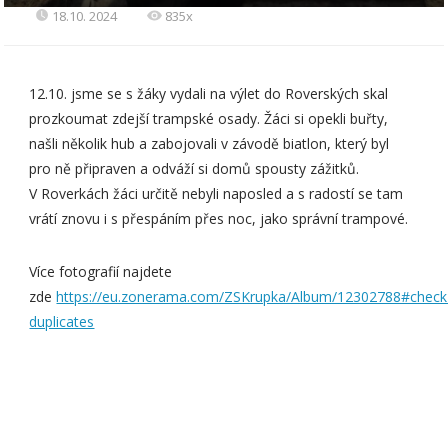
18.10. 2024
835x
12.10. jsme se s žáky vydali na výlet do Roverských skal
prozkoumat zdejší trampské osady. Žáci si opekli buřty,
našli několik hub a zabojovali v závodě biatlon, který byl
pro ně připraven a odváží si domů spousty zážitků.
V Roverkách žáci určitě nebyli naposled a s radostí se tam
vrátí znovu i s přespáním přes noc, jako správní trampové.
Více fotografií najdete
zde
https://eu.zonerama.com/ZSKrupka/Album/12302788#check
duplicates