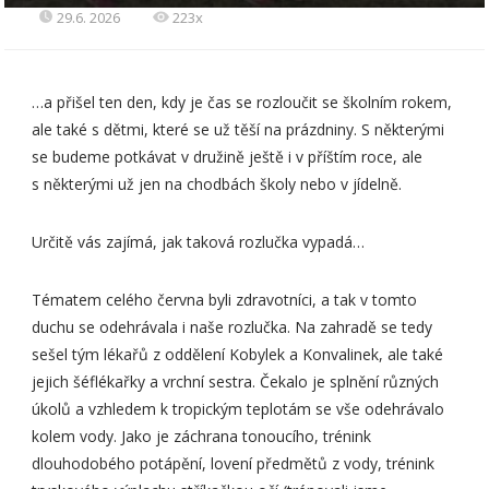
29.6. 2026
223x
…a přišel ten den, kdy je čas se rozloučit se školním rokem,
ale také s dětmi, které se už těší na prázdniny. S některými
se budeme potkávat v družině ještě i v příštím roce, ale
s některými už jen na chodbách školy nebo v jídelně.
Určitě vás zajímá, jak taková rozlučka vypadá…
Tématem celého června byli zdravotníci, a tak v tomto
duchu se odehrávala i naše rozlučka. Na zahradě se tedy
sešel tým lékařů z oddělení Kobylek a Konvalinek, ale také
jejich šéflékařky a vrchní sestra. Čekalo je splnění různých
úkolů a vzhledem k tropickým teplotám se vše odehrávalo
kolem vody. Jako je záchrana tonoucího, trénink
dlouhodobého potápění, lovení předmětů z vody, trénink