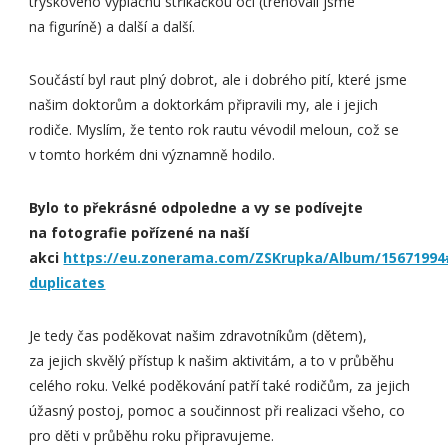
tryskového výplachu stříkačkou očí (trénovali jsme
na figuríně) a další a další.
Součástí byl raut plný dobrot, ale i dobrého pití, které jsme
našim doktorům a doktorkám připravili my, ale i jejich
rodiče. Myslím, že tento rok rautu vévodil meloun, což se
v tomto horkém dni významně hodilo.
Bylo to překrásné odpoledne a vy se podívejte
na fotografie pořízené na naší
akci
https://eu.zonerama.com/ZSKrupka/Album/15671994
duplicates
Je tedy čas poděkovat našim zdravotníkům (dětem),
za jejich skvělý přístup k našim aktivitám, a to v průběhu
celého roku. Velké poděkování patří také rodičům, za jejich
úžasný postoj, pomoc a součinnost při realizaci všeho, co
pro děti v průběhu roku připravujeme.