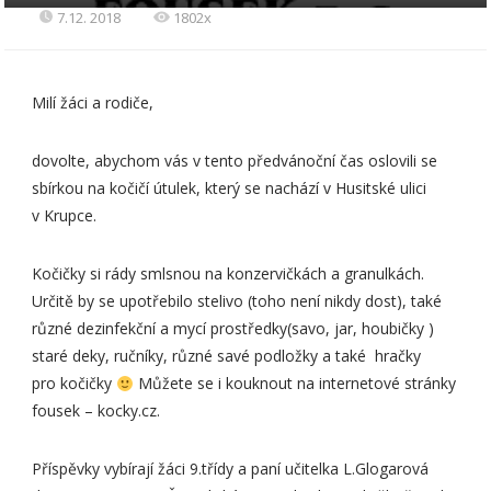
7.12. 2018
1802x
Milí žáci a rodiče,
dovolte, abychom vás v tento předvánoční čas oslovili se
sbírkou na kočičí útulek, který se nachází v Husitské ulici
v Krupce.
Kočičky si rády smlsnou na konzervičkách a granulkách.
Určitě by se upotřebilo stelivo (toho není nikdy dost), také
různé dezinfekční a mycí prostředky(savo, jar, houbičky )
staré deky, ručníky, různé savé podložky a také hračky
pro kočičky
Můžete se i kouknout na internetové stránky
fousek – kocky.cz.
Příspěvky vybírají žáci 9.třídy a paní učitelka L.Glogarová