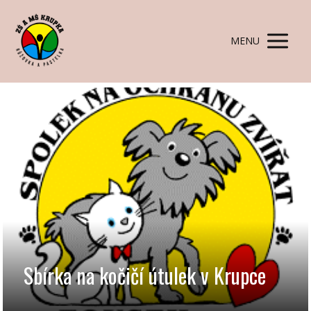
MENU
Sbírka na kočičí útulek v Krupce