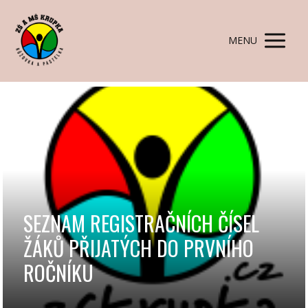
MENU
SEZNAM REGISTRAČNÍCH ČÍSEL
ŽÁKŮ PŘIJATÝCH DO PRVNÍHO
ROČNÍKU