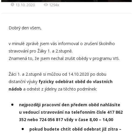
13.10. 2020
1294x
Dobrý den všem,
​v minulé zprávě jsem vás informoval o zrušení školního
stravování pro Žáky 1. a 2.stupně.
​Znamená to, že jsem nechal zrušit obědy v programu VIS.
Žáci 1. a 2.stupně si můžou od 14.10.2020 po dobu
distanční výuky
fyzicky odebírat oběd do vlastních
nádob
a odnést z jídelny za těchto podmínek:
nejpozději pracovní den předem oběd nahlásíte
u vedoucí stravování na telefonním čísle 417 862
352 nebo 724 056 817 vždy v čase 8,00 – 14,00
pokud budete chtít oběd odebrat již zítra –