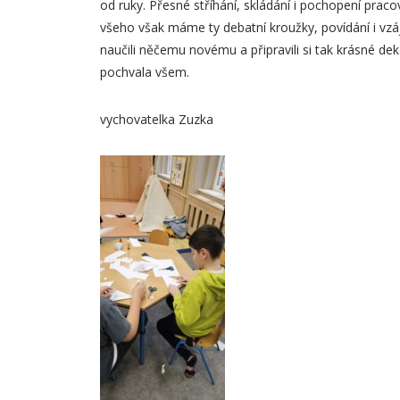
od ruky. Přesné stříhání, skládání i pochopení praco
všeho však máme ty debatní kroužky, povídání i v
naučili něčemu novému a připravili si tak krásné d
pochvala všem.
vychovatelka Zuzka