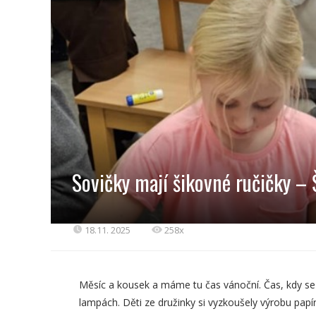
Sovičky mají šikovné ručičky –
18.11. 2025
258x
Měsíc a kousek a máme tu čas vánoční. Čas, kdy se 
lampách. Děti ze družinky si vyzkoušely výrobu pap