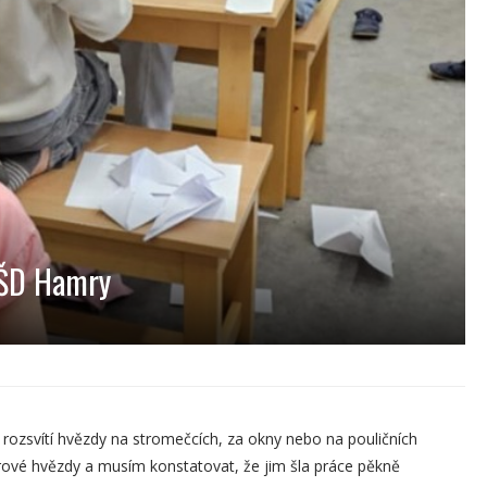
 ŠD Hamry
rozsvítí hvězdy na stromečcích, za okny nebo na pouličních
írové hvězdy a musím konstatovat, že jim šla práce pěkně