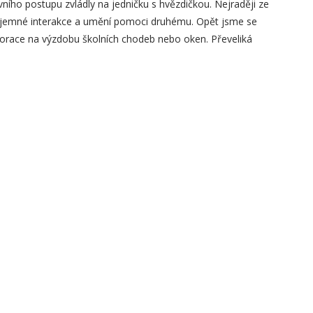
vního postupu zvládly na jedničku s hvězdičkou. Nejraději ze
zájemné interakce a umění pomoci druhému. Opět jsme se
ekorace na výzdobu školních chodeb nebo oken. Převeliká