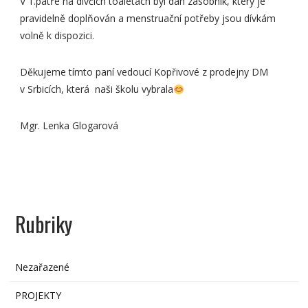
V 1.patře na dívčích toaletách byl dán zásobník, který je
pravidelně doplňován a menstruační potřeby jsou dívkám
volně k dispozici.
Děkujeme tímto paní vedoucí Kopřivové z prodejny DM
v Srbicích, která naši školu vybrala
Mgr. Lenka Glogarová
Rubriky
Nezařazené
PROJEKTY