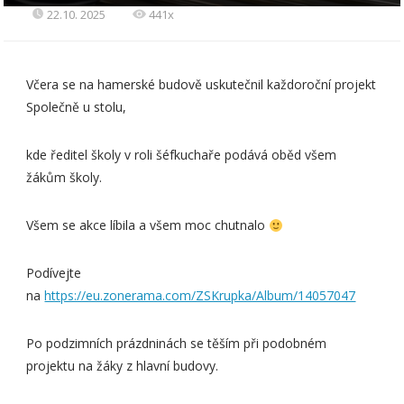
22.10. 2025
441x
Včera se na hamerské budově uskutečnil každoroční projekt
Společně u stolu,
kde ředitel školy v roli šéfkuchaře podává oběd všem
žákům školy.
Všem se akce líbila a všem moc chutnalo
Podívejte
na
https://eu.zonerama.com/ZSKrupka/Album/14057047
Po podzimních prázdninách se těším při podobném
projektu na žáky z hlavní budovy.