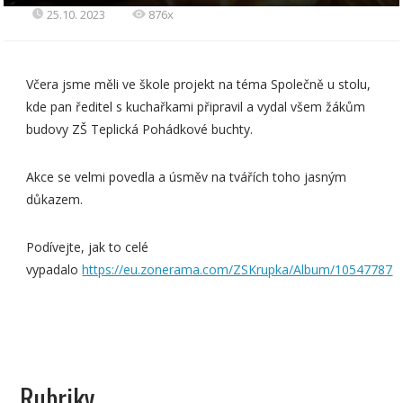
25.10. 2023
876x
Včera jsme měli ve škole projekt na téma Společně u stolu,
kde pan ředitel s kuchařkami připravil a vydal všem žákům
budovy ZŠ Teplická Pohádkové buchty.
Akce se velmi povedla a úsměv na tvářích toho jasným
důkazem.
Podívejte, jak to celé
vypadalo
https://eu.zonerama.com/ZSKrupka/Album/10547787
Rubriky