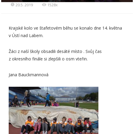
20.5. 2019
1528x
Krajské kolo ve štafetovém běhu se konalo dne 14. května
v Ústí nad Labem.
Žáci z naší školy obsadili desáté místo . Svůj čas
z okresního finále si zlepšili o osm vteřin.
Jana Bauckmannová