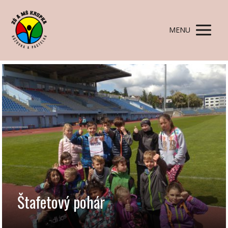
MENU
Štafetový pohár