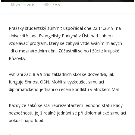
28.11. 2019
1779x
Pražský studentský summit uspořádal dne 22.11.2019 na
Univerzitě Jana Evangelisty Purkyně v Ústí nad Labem
vzdělávací program, který se zabývá vzděláváním mladých
lidí o mezinárodním dění. Zúčastnili se ho i žáci z krupské
Růžovky.
Vybraní žáci 8 a 9 tříd základních škol se dozvěděli, jak
funguje činnost OSN. Mohli si vyzkoušet simulaci
diplomatického jednání o řešení konfliktu v africkém Mali.
Každý ze žáků se stal reprezentantem jednoho státu Rady
bezpečnosti, jejíž reálné jednání se při diplomatické simulaci
pokusil napodobit.