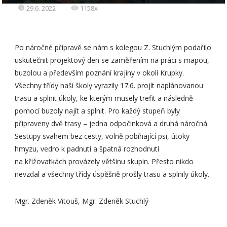
29.6. 2022
1158x
Po náročné přípravě se nám s kolegou Z. Stuchlým podařilo
uskutečnit projektový den se zaměřením na práci s mapou,
buzolou a především poznání krajiny v okolí Krupky.
Všechny třídy naší školy vyrazily 17.6. projít naplánovanou
trasu a splnit úkoly, ke kterým musely trefit a následně
pomocí buzoly najít a splnit. Pro každý stupeň byly
připraveny dvě trasy – jedna odpočinková a druhá náročná.
Sestupy svahem bez cesty, volně pobíhající psi, útoky
hmyzu, vedro k padnutí a špatná rozhodnutí
na křižovatkách provázely většinu skupin. Přesto nikdo
nevzdal a všechny třídy úspěšně prošly trasu a splnily úkoly.
Mgr. Zdeněk Vitouš, Mgr. Zdeněk Stuchlý