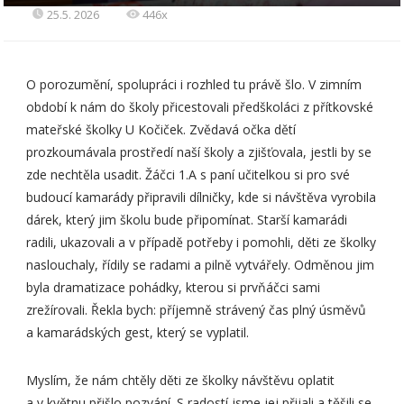
25.5. 2026
446x
O porozumění, spolupráci i rozhled tu právě šlo. V zimním
období k nám do školy přicestovali předškoláci z přítkovské
mateřské školky U Kočiček. Zvědavá očka dětí
prozkoumávala prostředí naší školy a zjišťovala, jestli by se
zde nechtěla usadit. Žáčci 1.A s paní učitelkou si pro své
budoucí kamarády připravili dílničky, kde si návštěva vyrobila
dárek, který jim školu bude připomínat. Starší kamarádi
radili, ukazovali a v případě potřeby i pomohli, děti ze školky
naslouchaly, řídily se radami a pilně vytvářely. Odměnou jim
byla dramatizace pohádky, kterou si prvňáčci sami
zrežírovali. Řekla bych: příjemně strávený čas plný úsměvů
a kamarádských gest, který se vyplatil.
Myslím, že nám chtěly děti ze školky návštěvu oplatit
a v květnu přišlo pozvání. S radostí jsme jej přijali a těšili se