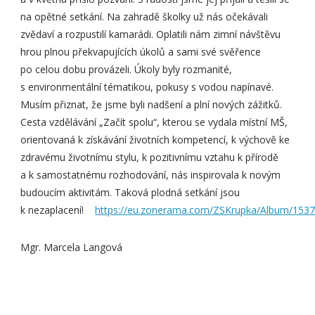
na opětné setkání. Na zahradě školky už nás očekávali
zvědaví a rozpustilí kamarádi. Oplatili nám zimní návštěvu
hrou plnou překvapujících úkolů a sami své svěřence
po celou dobu provázeli. Úkoly byly rozmanité,
s environmentální tématikou, pokusy s vodou napínavé.
Musím přiznat, že jsme byli nadšení a plní nových zážitků.
Cesta vzdělávání „Začít spolu“, kterou se vydala místní MŠ,
orientovaná k získávání životních kompetencí, k výchově ke
zdravému životnímu stylu, k pozitivnímu vztahu k přírodě
a k samostatnému rozhodování, nás inspirovala k novým
budoucím aktivitám. Taková plodná setkání jsou
k nezaplacení!
https://eu.zonerama.com/ZSKrupka/Album/153
Mgr. Marcela Langová