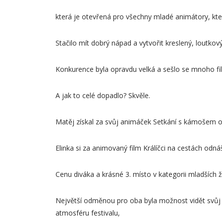
která je otevřená pro všechny mladé animátory, kteří 
Stačilo mít dobrý nápad a vytvořit kreslený, loutk
Konkurence byla opravdu velká a sešlo se mnoho fi
A jak to celé dopadlo? Skvěle.
Matěj získal za svůj animáček Setkání s kámošem oc
Elinka si za animovaný film Králíčci na cestách odn
Cenu diváka a krásné 3. místo v kategorii mladších
Největší odměnou pro oba byla možnost vidět svůj f
atmosféru festivalu,