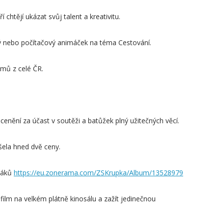
chtějí ukázat svůj talent a kreativitu.
ový nebo počítačový animáček na téma Cestování.
lmů z celé ČR.
enění za účast v soutěži a batůžek plný užitečných věcí.
ášela hned dvě ceny.
 žáků
https://eu.zonerama.com/ZSKrupka/Album/13528979
ilm na velkém plátně kinosálu a zažít jedinečnou