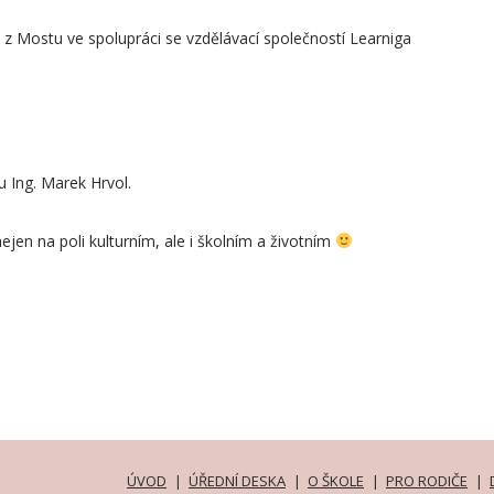
a z Mostu ve spolupráci se vzdělávací společností Learniga
u Ing. Marek Hrvol.
jen na poli kulturním, ale i školním a životním
ÚVOD
ÚŘEDNÍ DESKA
O ŠKOLE
PRO RODIČE