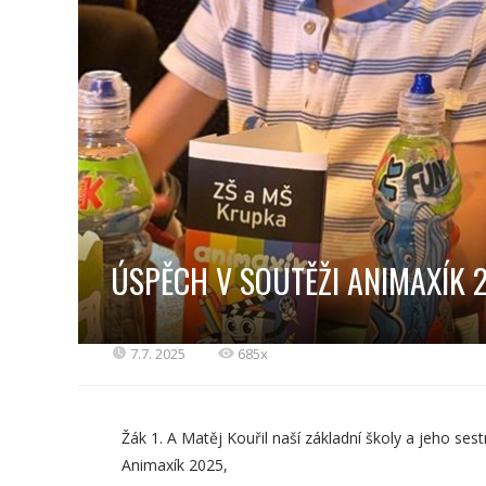
ÚSPĚCH V SOUTĚŽI ANIMAXÍK 
7.7. 2025
685x
Žák 1. A Matěj Kouřil naší základní školy a jeho ses
Animaxík 2025,