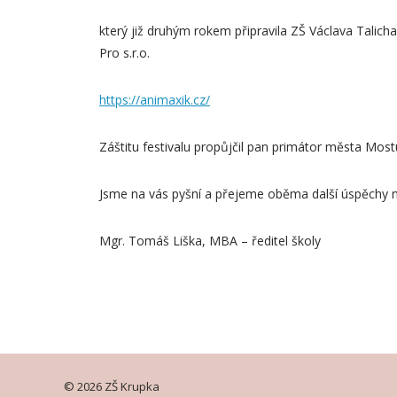
který již druhým rokem připravila ZŠ Václava Talich
Pro s.r.o.
https://animaxik.cz/
Záštitu festivalu propůjčil pan primátor města Most
Jsme na vás pyšní a přejeme oběma další úspěchy ne
Mgr. Tomáš Liška, MBA – ředitel školy
© 2026 ZŠ Krupka