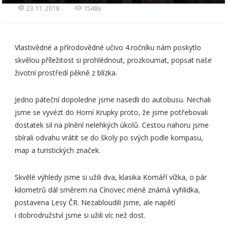
23.11. 2018
1548x
Vlastivědné a přírodovědné učivo 4.ročníku nám poskytlo
skvělou příležitost si prohlédnout, prozkoumat, popsat naše
životní prostředí pěkně z blízka.
Jedno páteční dopoledne jsme nasedli do autobusu. Nechali
jsme se vyvézt do Horní Krupky proto, že jsme potřebovali
dostatek sil na plnění nelehkých úkolů. Cestou nahoru jsme
sbírali odvahu vrátit se do školy po svých podle kompasu,
map a turistických značek.
Skvělé výhledy jsme si užili dva, klasika Komáří vížka, o pár
kilometrů dál směrem na Cínovec méně známá vyhlídka,
postavena Lesy ČR. Nezabloudili jsme, ale napětí
i dobrodružství jsme si užili víc než dost.