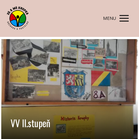
MENU
VV II.stupeň