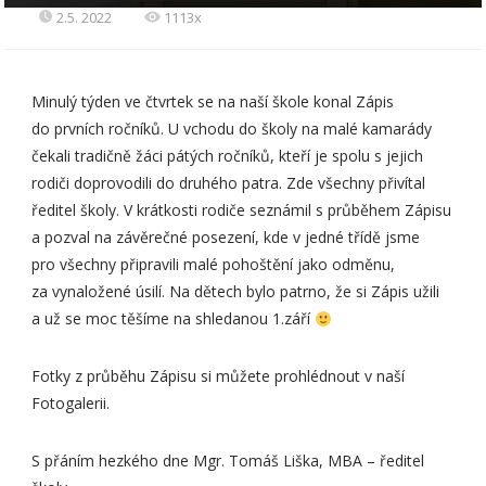
2.5. 2022
1113x
Minulý týden ve čtvrtek se na naší škole konal Zápis
do prvních ročníků. U vchodu do školy na malé kamarády
čekali tradičně žáci pátých ročníků, kteří je spolu s jejich
rodiči doprovodili do druhého patra. Zde všechny přivítal
ředitel školy. V krátkosti rodiče seznámil s průběhem Zápisu
a pozval na závěrečné posezení, kde v jedné třídě jsme
pro všechny připravili malé pohoštění jako odměnu,
za vynaložené úsilí. Na dětech bylo patrno, že si Zápis užili
a už se moc těšíme na shledanou 1.září
Fotky z průběhu Zápisu si můžete prohlédnout v naší
Fotogalerii.
S přáním hezkého dne Mgr. Tomáš Liška, MBA – ředitel