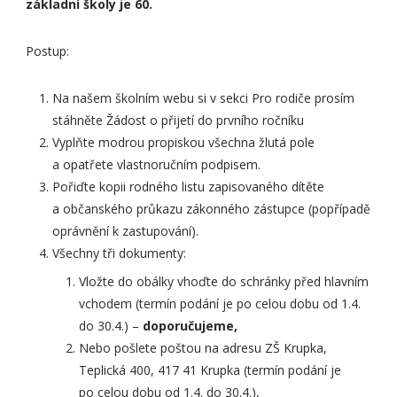
základní školy je 60.
Postup:
Na našem školním webu si v sekci Pro rodiče prosím
stáhněte Žádost o přijetí do prvního ročníku
Vyplňte modrou propiskou všechna žlutá pole
a opatřete vlastnoručním podpisem.
Pořiďte kopii rodného listu zapisovaného dítěte
a občanského průkazu zákonného zástupce (popřípadě
oprávnění k zastupování).
Všechny tři dokumenty:
Vložte do obálky vhoďte do schránky před hlavním
vchodem (termín podání je po celou dobu od 1.4.
do 30.4.) –
doporučujeme,
Nebo pošlete poštou na adresu ZŠ Krupka,
Teplická 400, 417 41 Krupka (termín podání je
po celou dobu od 1.4. do 30.4.),