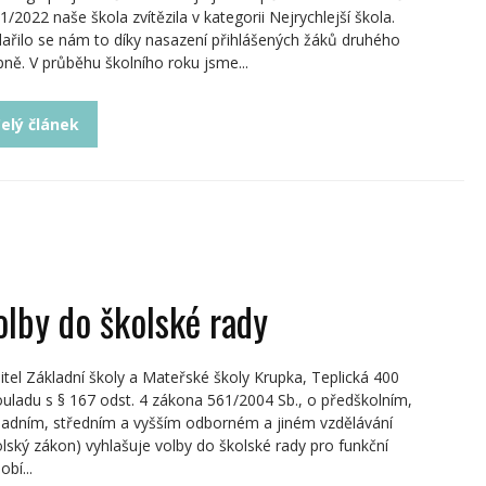
1/2022 naše škola zvítězila v kategorii Nejrychlejší škola.
ařilo se nám to díky nasazení přihlášených žáků druhého
pně. V průběhu školního roku jsme...
elý článek
olby do školské rady
itel Základní školy a Mateřské školy Krupka, Teplická 400
ouladu s § 167 odst. 4 zákona 561/2004 Sb., o předškolním,
ladním, středním a vyšším odborném a jiném vzdělávání
olský zákon) vyhlašuje volby do školské rady pro funkční
bí...