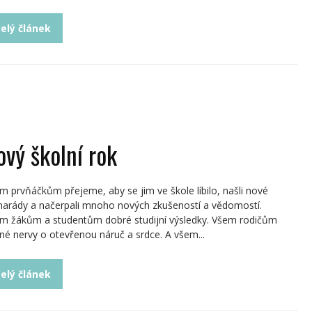
elý článek
ový školní rok
m prvňáčkům přejeme, aby se jim ve škole líbilo, našli nové
arády a načerpali mnoho nových zkušeností a vědomostí.
m žákům a studentům dobré studijní výsledky. Všem rodičům
né nervy o otevřenou náruč a srdce. A všem...
elý článek