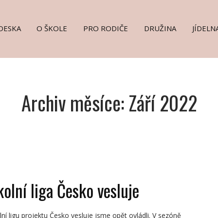
DESKA
O ŠKOLE
PRO RODIČE
DRUŽINA
JÍDELN
Archiv měsíce: Září 2022
kolní liga Česko vesluje
lní ligu projektu Česko vesluje jsme opět ovládli. V sezóně