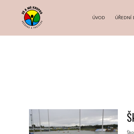
ÚVOD
ÚŘEDNÍ 
Š
Ško