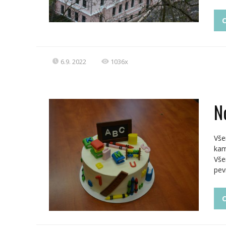
C
6.9. 2022
1036x
N
Vše
kam
Vše
pev
C