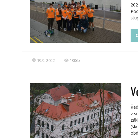
202
Pod
stu
C
19.9. 2022
1306x
V
Řed
v s
zák
(šk
obdo