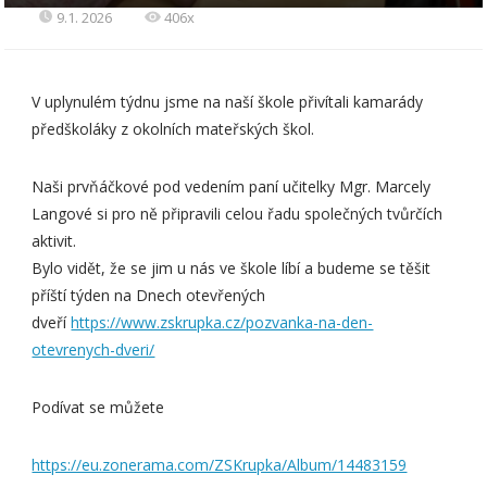
9.1. 2026
406x
V uplynulém týdnu jsme na naší škole přivítali kamarády
předškoláky z okolních mateřských škol.
Naši prvňáčkové pod vedením paní učitelky Mgr. Marcely
Langové si pro ně připravili celou řadu společných tvůrčích
aktivit.
Bylo vidět, že se jim u nás ve škole líbí a budeme se těšit
příští týden na Dnech otevřených
dveří
https://www.zskrupka.cz/pozvanka-na-den-
otevrenych-dveri/
Podívat se můžete
https://eu.zonerama.com/ZSKrupka/Album/14483159