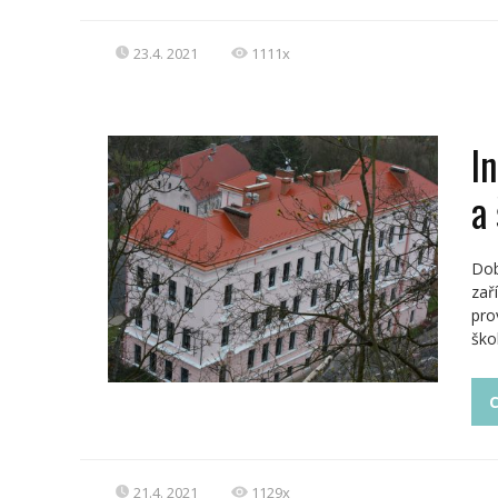
23.4. 2021
1111x
I
a
Dob
zař
pro
ško
C
21.4. 2021
1129x