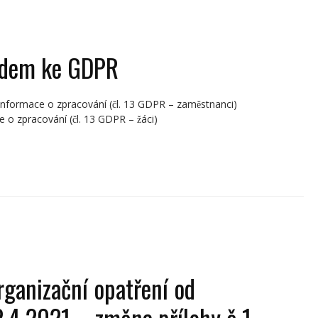
ledem ke GDPR
Informace o zpracování (čl. 13 GDPR – zaměstnanci)
o zpracování (čl. 13 GDPR – žáci)
rganizační opatření od
2.4.2021 – změna přílohy č 1