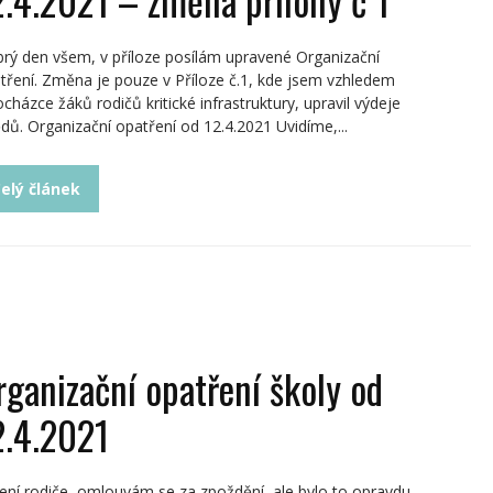
rý den všem, v příloze posílám upravené Organizační
tření. Změna je pouze v Příloze č.1, kde jsem vzhledem
ocházce žáků rodičů kritické infrastruktury, upravil výdeje
dů. Organizační opatření od 12.4.2021 Uvidíme,...
elý článek
rganizační opatření školy od
2.4.2021
ení rodiče, omlouvám se za zpoždění, ale bylo to opravdu