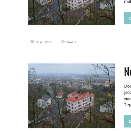
mat
C
28.4. 2021
1448x
N
Dob
Jso
vid
Tep
C