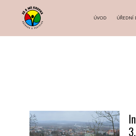
ÚVOD
ÚŘEDNÍ 
I
3