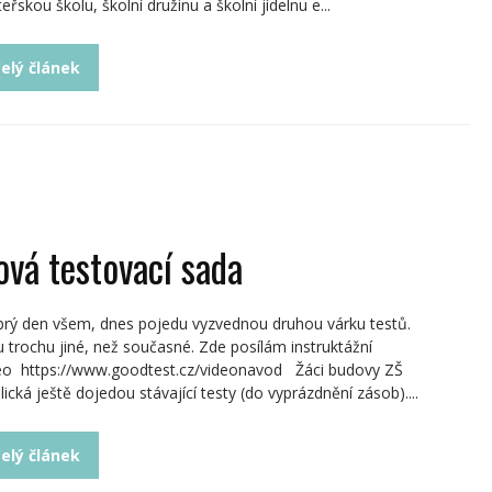
eřskou školu, školní družinu a školní jídelnu e...
elý článek
ová testovací sada
rý den všem, dnes pojedu vyzvednou druhou várku testů.
u trochu jiné, než současné. Zde posílám instruktážní
eo https://www.goodtest.cz/videonavod Žáci budovy ZŠ
lická ještě dojedou stávající testy (do vyprázdnění zásob)....
elý článek