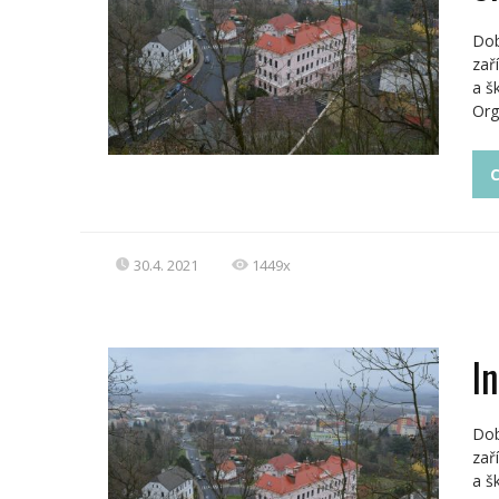
Dob
zař
a š
Org
C
30.4. 2021
1449x
I
Dob
zař
a š