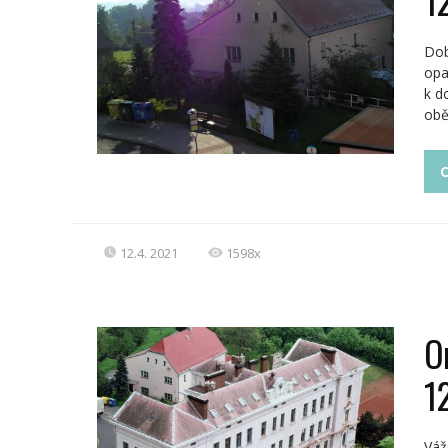
Dob
opa
k d
obě
C
12.4. 2021
1598x
O
1
Váž